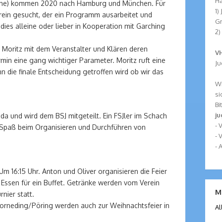
Ha
dliche) kommen 2020 nach Hamburg und München. Für
1)
erein gesucht, der ein Programm ausarbeitet und
G
dies alleine oder lieber in Kooperation mit Garching
2)
nd Moritz mit dem Veranstalter und Klären deren
VH
min eine gang wichtiger Parameter. Moritz ruft eine
Ju
n die finale Entscheidung getroffen wird ob wir das
Wi
si
Bi
j
l da und wird dem BSJ mitgeteilt. Ein FSJler im Schach
-
 Spaß beim Organisieren und Durchführen von
- 
- 
 Um 16:15 Uhr. Anton und Oliver organisieren die Feier
s Essen für ein Buffet. Getränke werden vom Verein
M
rnier statt.
rneding/Pöring werden auch zur Weihnachtsfeier in
Al