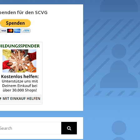
penden für den SCVG
arch
Search
: