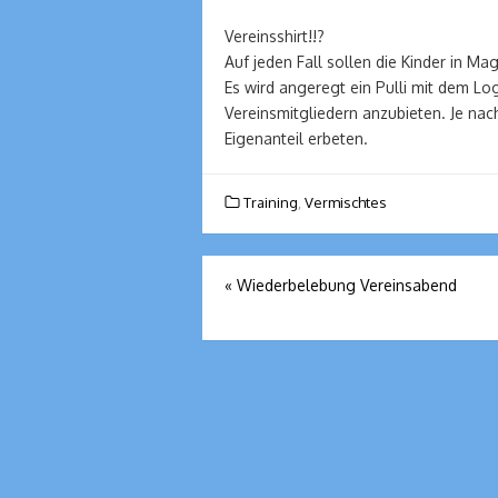
Vereinsshirt!!?
Auf jeden Fall sollen die Kinder in Ma
Es wird angeregt ein Pulli mit dem L
Vereinsmitgliedern anzubieten. Je nac
Eigenanteil erbeten.
Training
,
Vermischtes
Beitragsnavigation
«
Wiederbelebung Vereinsabend