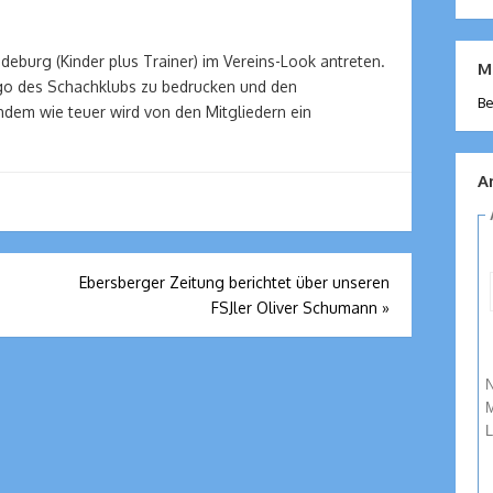
gdeburg (Kinder plus Trainer) im Vereins-Look antreten.
M
ogo des Schachklubs zu bedrucken und den
Be
hdem wie teuer wird von den Mitgliedern ein
A
Ebersberger Zeitung berichtet über unseren
FSJler Oliver Schumann
»
N
M
L