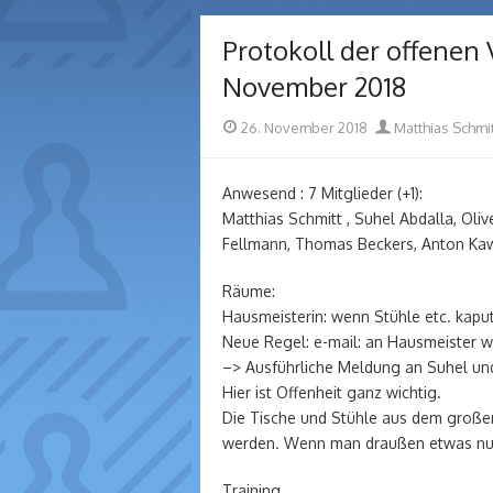
Protokoll der offenen
November 2018
Posted
Author
26. November 2018
Matthias Schmit
on
Anwesend : 7 Mitglieder (+1):
Matthias Schmitt , Suhel Abdalla, Oli
Fellmann, Thomas Beckers, Anton Kawel
Räume:
Hausmeisterin: wenn Stühle etc. kapu
Neue Regel: e-mail: an Hausmeister w
–> Ausführliche Meldung an Suhel und
Hier ist Offenheit ganz wichtig.
Die Tische und Stühle aus dem großen
werden. Wenn man draußen etwas nut
Training