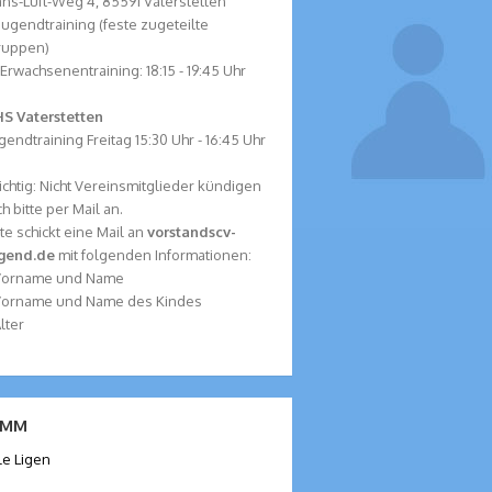
ns-Luft-Weg 4, 85591 Vaterstetten
 Jugendtraining (feste zugeteilte
ruppen)
 Erwachsenentraining: 18:15 - 19:45 Uhr
S Vaterstetten
gendtraining Freitag 15:30 Uhr - 16:45 Uhr
chtig: Nicht Vereinsmitglieder kündigen
ch bitte per Mail an.
tte schickt eine Mail an
vorstand
scv-
ugend.de
mit folgenden Informationen:
 Vorname und Name
Vorname und Name des Kindes
Alter
MM
le Ligen