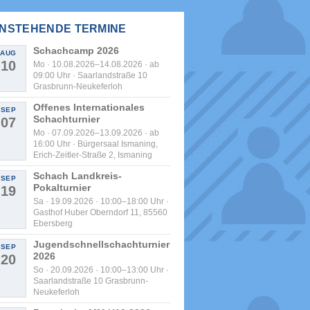
NSTEHENDE TERMINE
Schachcamp 2026
AUG
10
Mo · 10.08.2026–14.08.2026 · ab
09:00 Uhr · Saarlandstraße 10
Grasbrunn-Neukeferloh
Offenes Internationales
SEP
Schachturnier
07
Mo · 07.09.2026–13.09.2026 · ab
16:00 Uhr · Bürgersaal Ismaning,
Erich-Zeitler-Straße 2, Ismaning
Schach Landkreis-
SEP
Pokalturnier
19
Sa · 19.09.2026 · 10:00–18:00 Uhr ·
Gasthof Huber Oberndorf 11, 85560
Ebersberg
Jugendschnellschachturnier
SEP
2026
20
So · 20.09.2026 · 10:00–13:00 Uhr ·
Saarlandstraße 10 Grasbrunn-
Neukeferloh