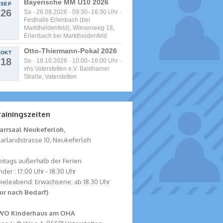
Bayerische MM U10 2026
SEP
26
Sa · 26.09.2026 · 09:30–16:30 Uhr ·
Festhalle Erlenbach (bei
Marktheidenfeld), Wiesenweg 18,
Erlenbach bei Marktheidenfeld
Otto-Thiermann-Pokal 2026
OKT
18
So · 18.10.2026 · 10:00–16:00 Uhr ·
vhs Vaterstetten e.V. Baldhamer
Straße, Vaterstetten
rainingszeiten
arrsaal Neukeferloh,
arlandstrasse 10, Neukeferloh
eitags außerhalb der Ferien
nder : 17:00 Uhr - 18:30 Uhr
ieleabend: Erwachsene: ab 18.30 Uhr
ur nach Bedarf)
WO Kinderhaus am OHA