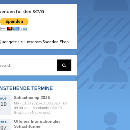
penden für den SCVG
arch
Search
:
NSTEHENDE TERMINE
Schachcamp 2026
AUG
10
Mo · 10.08.2026–14.08.2026 · ab
09:00 Uhr · Saarlandstraße 10
Grasbrunn-Neukeferloh
Offenes Internationales
SEP
Schachturnier
07