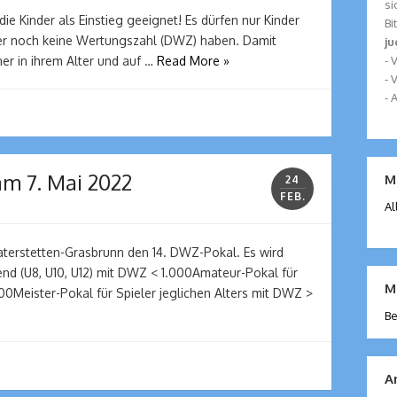
si
 die Kinder als Einstieg geeignet! Es dürfen nur Kinder
Bi
sher noch keine Wertungszahl (DWZ) haben. Damit
j
-
ner in ihrem Alter und auf …
Read More »
- 
- 
am 7. Mai 2022
M
24
FEB.
Al
aterstetten-Grasbrunn den 14. DWZ-Pokal. Es wird
gend (U8, U10, U12) mit DWZ < 1.000Amateur-Pokal für
M
600Meister-Pokal für Spieler jeglichen Alters mit DWZ >
Be
A