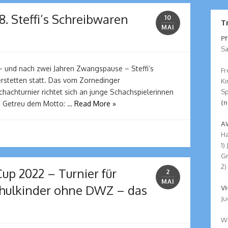
. Steffi’s Schreibwaren
10
T
MAI
Pf
Sa
– und nach zwei Jahren Zwangspause – Steffi’s
Fr
stetten statt. Das vom Zornedinger
Ki
Sp
achturnier richtet sich an junge Schachspielerinnen
(n
r. Getreu dem Motto: …
Read More »
A
Ha
1)
G
2)
Cup 2022 – Turnier für
2
MAI
chulkinder ohne DWZ – das
VH
Ju
Wi