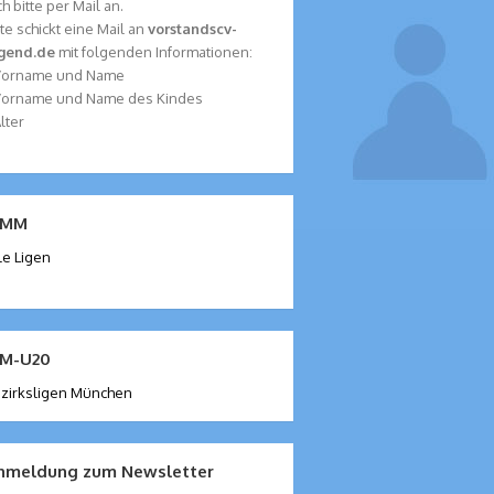
ch bitte per Mail an.
tte schickt eine Mail an
vorstand
scv-
ugend.de
mit folgenden Informationen:
 Vorname und Name
Vorname und Name des Kindes
Alter
MM
le Ligen
M-U20
zirksligen München
nmeldung zum Newsletter