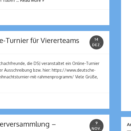
er haben …
Read More »
e-Turnier für Viererteams
14
DEZ.
hachfreunde, die DSJ veranstaltet ein Online-Turnier
 der Ausschreibung bzw. hier: https://www.deutsche-
hnachtsturnier-mit-rahmenprogramm/ Viele Grüße,
ederversammlung –
9
A
NOV.