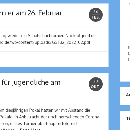
rnier am 26. Februar
24
FEB.
hing wieder ein Schulschachturnier. Nachfolgend die
end.de/wp-content/uploads/GST32_2022_02.pdf
N
M
L
für Jugendliche am
30
OKT.
A
m diesjährigen Pokal hatten wir mit Abstand die
 Pokale. In Anbetracht der noch herrschenden Corona
T
 froh, dieses Turnier überhaupt erfolgreich