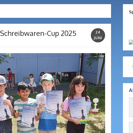
S
’s Schreibwaren-Cup 2025
24
JUNI
Se
for
A