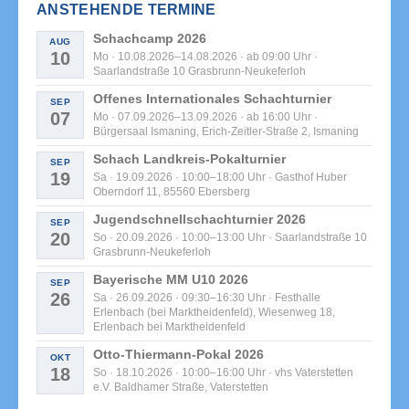
ANSTEHENDE TERMINE
Schachcamp 2026
AUG
10
Mo · 10.08.2026–14.08.2026 · ab 09:00 Uhr ·
Saarlandstraße 10 Grasbrunn-Neukeferloh
Offenes Internationales Schachturnier
SEP
07
Mo · 07.09.2026–13.09.2026 · ab 16:00 Uhr ·
Bürgersaal Ismaning, Erich-Zeitler-Straße 2, Ismaning
Schach Landkreis-Pokalturnier
SEP
19
Sa · 19.09.2026 · 10:00–18:00 Uhr · Gasthof Huber
Oberndorf 11, 85560 Ebersberg
Jugendschnellschachturnier 2026
SEP
20
So · 20.09.2026 · 10:00–13:00 Uhr · Saarlandstraße 10
Grasbrunn-Neukeferloh
Bayerische MM U10 2026
SEP
26
Sa · 26.09.2026 · 09:30–16:30 Uhr · Festhalle
Erlenbach (bei Marktheidenfeld), Wiesenweg 18,
Erlenbach bei Marktheidenfeld
Otto-Thiermann-Pokal 2026
OKT
18
So · 18.10.2026 · 10:00–16:00 Uhr · vhs Vaterstetten
e.V. Baldhamer Straße, Vaterstetten