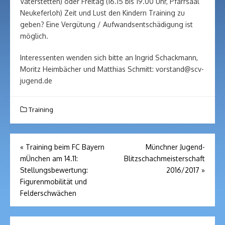
Vaterstetten) oder Freitag (16.15 bis 19.00 Uhr, Pfarrsaal
Neukeferloh) Zeit und Lust den Kindern Training zu
geben? Eine Vergütung / Aufwandsentschädigung ist
möglich.
Interessenten wenden sich bitte an Ingrid Schackmann,
Moritz Heimbächer und Matthias Schmitt: vorstand@scv-
jugend.de
Training
Beitragsnavigation
«
Training beim FC Bayern
Münchner Jugend-
mÜnchen am 14.11:
Blitzschachmeisterschaft
Stellungsbewertung:
2016/2017
»
Figurenmobilität und
Felderschwächen