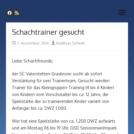
Skip
SC Vaterstetten-Grasbrunn
to
Webseite unseres Schachvereins
open
content
menu
Schachtrainer gesucht
Posted
Author
7. November 2016
Matthias Schmitt
on
Liebe Schachfreunde,
der SC Vaterstetten-Grasbrunn sucht ab sofort
Verstärkung für sein Trainerteam. Gesucht werden
Trainer für das Kleingruppen-Training (4 bis 6 Kinder)
von Kindern vom Vorschulalter bis ca. 12 Jahre, die
Spielstärke der zu trainierenden Kinder variiert von
Anfänger bis ca. DWZ 1.000.
Wer hat eine Spielstärke von ca. 1.200 DWZ aufwärts
und am Montag (16 bis 19 Uhr, GSD Seniorenwohnpark