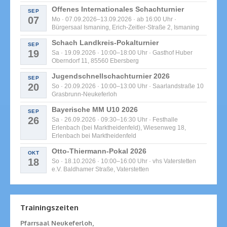
Offenes Internationales Schachturnier
SEP
07
Mo · 07.09.2026–13.09.2026 · ab 16:00 Uhr ·
Bürgersaal Ismaning, Erich-Zeitler-Straße 2, Ismaning
Schach Landkreis-Pokalturnier
SEP
19
Sa · 19.09.2026 · 10:00–18:00 Uhr · Gasthof Huber
Oberndorf 11, 85560 Ebersberg
Jugendschnellschachturnier 2026
SEP
20
So · 20.09.2026 · 10:00–13:00 Uhr · Saarlandstraße 10
Grasbrunn-Neukeferloh
Bayerische MM U10 2026
SEP
26
Sa · 26.09.2026 · 09:30–16:30 Uhr · Festhalle
Erlenbach (bei Marktheidenfeld), Wiesenweg 18,
Erlenbach bei Marktheidenfeld
Otto-Thiermann-Pokal 2026
OKT
18
So · 18.10.2026 · 10:00–16:00 Uhr · vhs Vaterstetten
e.V. Baldhamer Straße, Vaterstetten
Trainingszeiten
Pfarrsaal Neukeferloh,