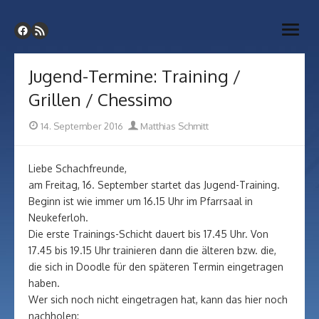
Skip
SC Vaterstetten-Grasbrunn
to
Webseite unseres Schachvereins
open
content
menu
Jugend-Termine: Training /
Grillen / Chessimo
Posted
Author
14. September 2016
Matthias Schmitt
on
Liebe Schachfreunde,
am Freitag, 16. September startet das Jugend-Training.
Beginn ist wie immer um 16.15 Uhr im Pfarrsaal in
Neukeferloh.
Die erste Trainings-Schicht dauert bis 17.45 Uhr. Von
17.45 bis 19.15 Uhr trainieren dann die älteren bzw. die,
die sich in Doodle für den späteren Termin eingetragen
haben.
Wer sich noch nicht eingetragen hat, kann das hier noch
nachholen: