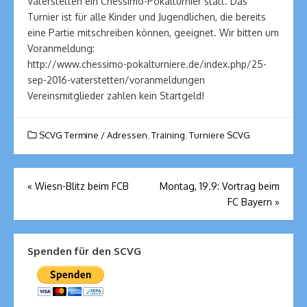
Vaterstetten ein Chessimo-Pokalturnier statt. Das
Turnier ist für alle Kinder und Jugendlichen, die bereits
eine Partie mitschreiben können, geeignet. Wir bitten um
Voranmeldung:
http://www.chessimo-pokalturniere.de/index.php/25-
sep-2016-vaterstetten/voranmeldungen
Vereinsmitglieder zahlen kein Startgeld!
SCVG Termine / Adressen
,
Training
,
Turniere SCVG
Beitragsnavigation
«
Wiesn-Blitz beim FCB
Montag, 19.9: Vortrag beim
FC Bayern
»
Spenden für den SCVG