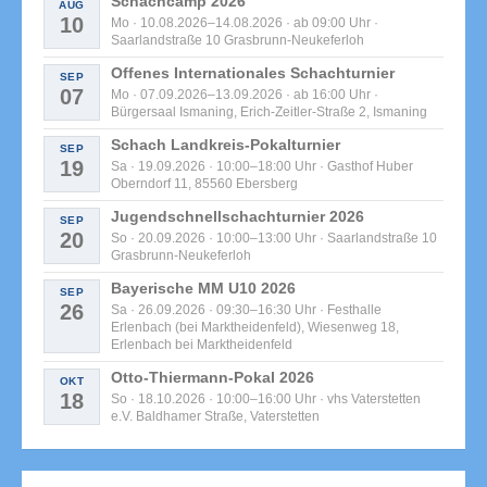
Schachcamp 2026
AUG
10
Mo · 10.08.2026–14.08.2026 · ab 09:00 Uhr ·
Saarlandstraße 10 Grasbrunn-Neukeferloh
Offenes Internationales Schachturnier
SEP
07
Mo · 07.09.2026–13.09.2026 · ab 16:00 Uhr ·
Bürgersaal Ismaning, Erich-Zeitler-Straße 2, Ismaning
Schach Landkreis-Pokalturnier
SEP
19
Sa · 19.09.2026 · 10:00–18:00 Uhr · Gasthof Huber
Oberndorf 11, 85560 Ebersberg
Jugendschnellschachturnier 2026
SEP
20
So · 20.09.2026 · 10:00–13:00 Uhr · Saarlandstraße 10
Grasbrunn-Neukeferloh
Bayerische MM U10 2026
SEP
26
Sa · 26.09.2026 · 09:30–16:30 Uhr · Festhalle
Erlenbach (bei Marktheidenfeld), Wiesenweg 18,
Erlenbach bei Marktheidenfeld
Otto-Thiermann-Pokal 2026
OKT
18
So · 18.10.2026 · 10:00–16:00 Uhr · vhs Vaterstetten
e.V. Baldhamer Straße, Vaterstetten