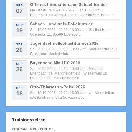
Offenes Internationales Schachturnier
SEP
07
Mo · 07.09.2026–13.09.2026 · ab 16:00 Uhr ·
Bürgersaal Ismaning, Erich-Zeitler-Straße 2, Ismaning
Schach Landkreis-Pokalturnier
SEP
19
Sa · 19.09.2026 · 10:00–18:00 Uhr · Gasthof Huber
Oberndorf 11, 85560 Ebersberg
Jugendschnellschachturnier 2026
SEP
20
So · 20.09.2026 · 10:00–13:00 Uhr · Saarlandstraße 10
Grasbrunn-Neukeferloh
Bayerische MM U10 2026
SEP
26
Sa · 26.09.2026 · 09:30–16:30 Uhr · Festhalle
Erlenbach (bei Marktheidenfeld), Wiesenweg 18,
Erlenbach bei Marktheidenfeld
Otto-Thiermann-Pokal 2026
OKT
18
So · 18.10.2026 · 10:00–16:00 Uhr · vhs Vaterstetten
e.V. Baldhamer Straße, Vaterstetten
Trainingszeiten
Pfarrsaal Neukeferloh,