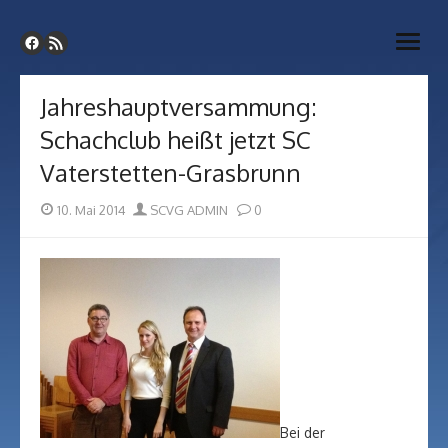
Skip
SC Vaterstetten-Grasbrunn
to
Webseite unseres Schachvereins
open
content
menu
Jahreshauptversammung:
Schachclub heißt jetzt SC
Vaterstetten-Grasbrunn
Posted
Author
10. Mai 2014
SCVG ADMIN
0
on
Bei der