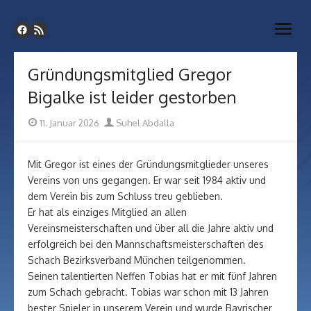
Skip
SC Vaterstetten-Grasbrunn
to
Webseite unseres Schachvereins
open
content
menu
Gründungsmitglied Gregor
Bigalke ist leider gestorben
Posted
Author
11. Januar 2026
Suhel Abdalla
on
Mit Gregor ist eines der Gründungsmitglieder unseres
Vereins von uns gegangen. Er war seit 1984 aktiv und
dem Verein bis zum Schluss treu geblieben.
Er hat als einziges Mitglied an allen
Vereinsmeisterschaften und über all die Jahre aktiv und
erfolgreich bei den Mannschaftsmeisterschaften des
Schach Bezirksverband München teilgenommen.
Seinen talentierten Neffen Tobias hat er mit fünf Jahren
zum Schach gebracht. Tobias war schon mit 13 Jahren
bester Spieler in unserem Verein und wurde Bayrischer