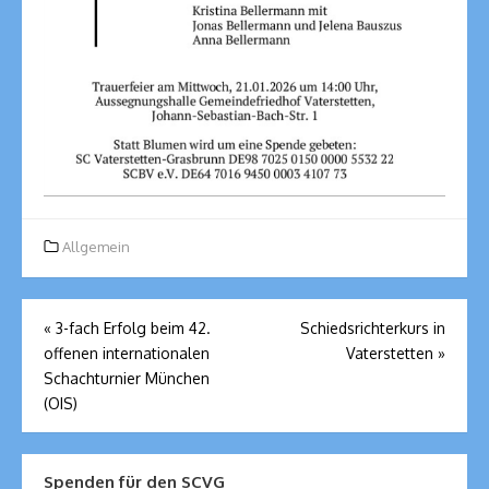
Allgemein
Beitragsnavigation
«
3-fach Erfolg beim 42.
Schiedsrichterkurs in
offenen internationalen
Vaterstetten
»
Schachturnier München
(OIS)
Spenden für den SCVG