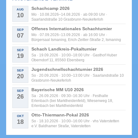
Schachcamp 2026
AUG
10
Mo · 10.08.2026–14.08.2026 · ab 09:00 Uhr ·
Saarlandstraße 10 Grasbrunn-Neukeferloh
Offenes Internationales Schachturnier
SEP
07
Mo · 07.09.2026–13.09.2026 · ab 16:00 Uhr ·
Bürgersaal Ismaning, Erich-Zeitler-Straße 2, Ismaning
Schach Landkreis-Pokalturnier
SEP
19
Sa · 19.09.2026 · 10:00–18:00 Uhr · Gasthof Huber
Oberndorf 11, 85560 Ebersberg
Jugendschnellschachturnier 2026
SEP
20
So · 20.09.2026 · 10:00–13:00 Uhr · Saarlandstraße 10
Grasbrunn-Neukeferloh
Bayerische MM U10 2026
SEP
26
Sa · 26.09.2026 · 09:30–16:30 Uhr · Festhalle
Erlenbach (bei Marktheidenfeld), Wiesenweg 18,
Erlenbach bei Marktheidenfeld
Otto-Thiermann-Pokal 2026
OKT
18
So · 18.10.2026 · 10:00–16:00 Uhr · vhs Vaterstetten
e.V. Baldhamer Straße, Vaterstetten