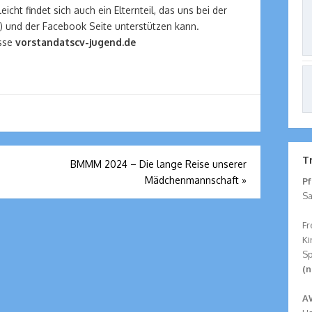
icht findet sich auch ein Elternteil, das uns bei der
 und der Facebook Seite unterstützen kann.
esse
vorstandatscv-jugend.de
T
BMMM 2024 – Die lange Reise unserer
Mädchenmannschaft
»
Pf
Sa
Fr
Ki
Sp
(n
A