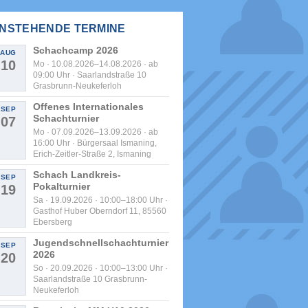
NSTEHENDE TERMINE
Schachcamp 2026
AUG
10
Mo · 10.08.2026–14.08.2026 · ab
09:00 Uhr · Saarlandstraße 10
Grasbrunn-Neukeferloh
Offenes Internationales
SEP
Schachturnier
07
Mo · 07.09.2026–13.09.2026 · ab
16:00 Uhr · Bürgersaal Ismaning,
Erich-Zeitler-Straße 2, Ismaning
Schach Landkreis-
SEP
Pokalturnier
19
Sa · 19.09.2026 · 10:00–18:00 Uhr ·
Gasthof Huber Oberndorf 11, 85560
Ebersberg
Jugendschnellschachturnier
SEP
2026
20
So · 20.09.2026 · 10:00–13:00 Uhr ·
Saarlandstraße 10 Grasbrunn-
Neukeferloh