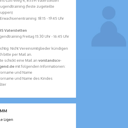
ns-Luft-Weg 4, 85591 Vaterstetten
 Jugendtraining (feste zugeteilte
ruppen)
 Erwachsenentraining: 18:15 - 19:45 Uhr
S Vaterstetten
gendtraining Freitag 15:30 Uhr - 16:45 Uhr
chtig: Nicht Vereinsmitglieder kündigen
ch bitte per Mail an.
tte schickt eine Mail an
vorstand
scv-
ugend.de
mit folgenden Informationen:
 Vorname und Name
Vorname und Name des Kindes
Alter
MM
le Ligen