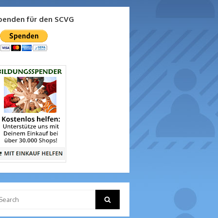
penden für den SCVG
arch
Search
: