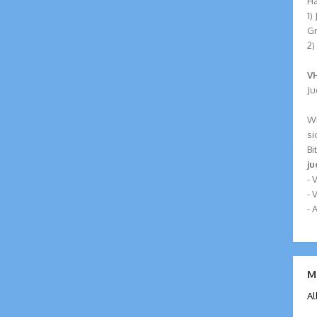
Ha
1)
G
2)
VH
Ju
Wi
si
Bi
j
-
- 
- 
M
Al