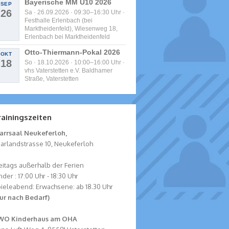
Bayerische MM U10 2026
SEP
26
Sa · 26.09.2026 · 09:30–16:30 Uhr ·
Festhalle Erlenbach (bei
Marktheidenfeld), Wiesenweg 18,
Erlenbach bei Marktheidenfeld
Otto-Thiermann-Pokal 2026
OKT
18
So · 18.10.2026 · 10:00–16:00 Uhr ·
vhs Vaterstetten e.V. Baldhamer
Straße, Vaterstetten
rainingszeiten
arrsaal Neukeferloh,
arlandstrasse 10, Neukeferloh
eitags außerhalb der Ferien
nder : 17:00 Uhr - 18:30 Uhr
ieleabend: Erwachsene: ab 18.30 Uhr
ur nach Bedarf)
WO Kinderhaus am OHA